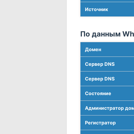
Источник
По данным Who
Домен
Сервер DNS
Сервер DNS
Соcтояние
Администратор до
Регистратор